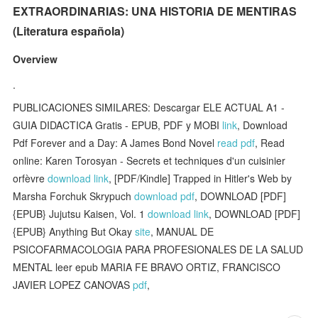
EXTRAORDINARIAS: UNA HISTORIA DE MENTIRAS
(Literatura española)
Overview
.
PUBLICACIONES SIMILARES: Descargar ELE ACTUAL A1 -
GUIA DIDACTICA Gratis - EPUB, PDF y MOBI
link
, Download
Pdf Forever and a Day: A James Bond Novel
read pdf
, Read
online: Karen Torosyan - Secrets et techniques d'un cuisinier
orfèvre
download link
, [PDF/Kindle] Trapped in Hitler's Web by
Marsha Forchuk Skrypuch
download pdf
, DOWNLOAD [PDF]
{EPUB} Jujutsu Kaisen, Vol. 1
download link
, DOWNLOAD [PDF]
{EPUB} Anything But Okay
site
, MANUAL DE
PSICOFARMACOLOGIA PARA PROFESIONALES DE LA SALUD
MENTAL leer epub MARIA FE BRAVO ORTIZ, FRANCISCO
JAVIER LOPEZ CANOVAS
pdf
,