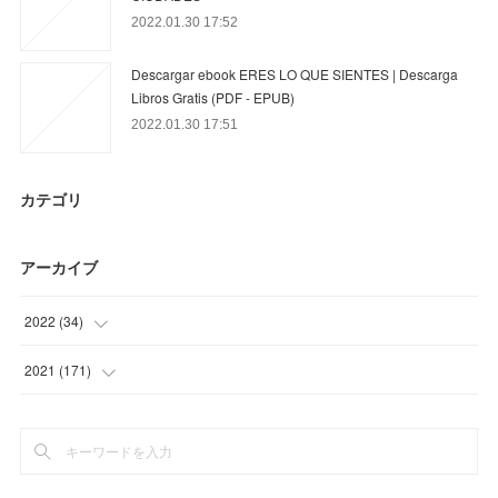
2022.01.30 17:52
Descargar ebook ERES LO QUE SIENTES | Descarga
Libros Gratis (PDF - EPUB)
2022.01.30 17:51
カテゴリ
アーカイブ
2022
(
34
)
(
34
)
2021
(
171
)
(
21
)
(
45
)