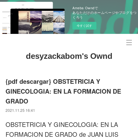
Ameba Owndで
あなただけのホームページやブログをつ
くろう
今すぐ試す
desyzackabom's Ownd
{pdf descargar} OBSTETRICIA Y
GINECOLOGIA: EN LA FORMACION DE
GRADO
2021.11.25 16:41
OBSTETRICIA Y GINECOLOGIA: EN LA
FORMACION DE GRADO de JUAN LUIS