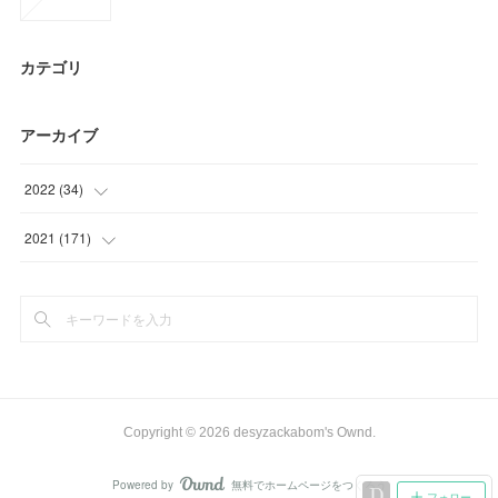
カテゴリ
アーカイブ
2022
(
34
)
(
34
)
2021
(
171
)
(
21
)
(
45
)
(
50
)
(
49
)
Copyright ©
2026
desyzackabom's Ownd
.
(
6
)
Powered by
無料でホームページをつくろう
AmebaOwnd
フォロー