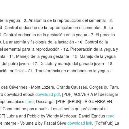
e la yegua - 2. Anatomía de la reproducción del semental - 3.
4. Control endocrino de la reproducción en el semental - 5. La
6. Control endocrino de la gestación en la yegua - 7. El proceso
 9. La anatomía y fisiología de la lactación - 10. Control de la
 el semental para la reproducción - 12. Preparación de la yegua y
onta - 14. Manejo de la yegua gestante - 15. Manejo de la yegua
y del potro joven - 17. Destete y manejo del ganado joven - 18.
ación artificial – 21. Transferencia de embriones en la yegua -
des Cévennes - Mont Lozère, Grands Causses, Gorges du Tarn,
mard download ebook
download pdf
, [PDF] VOLVER A MÍ descargar
Nymphomaniacs
here
, Descargar [PDF] {EPUB} LA GUERRA EN
le] Comment ne pas mourir - Les aliments qui préviennent et
PDF] Lubna and Pebble by Wendy Meddour, Daniel Egnéus
read
ine interne - Volume 2 by Pascal Sève
download link
, [Pdf/ePub] La