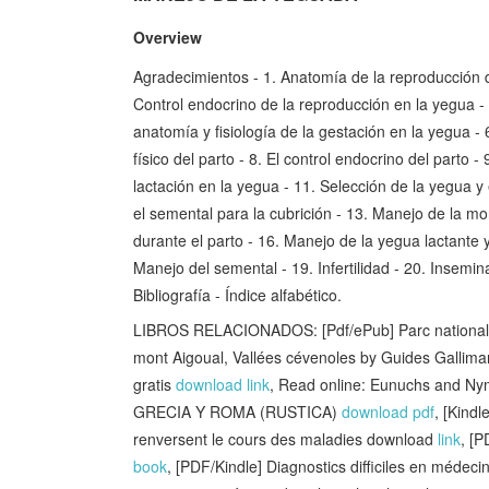
Overview
Agradecimientos - 1. Anatomía de la reproducción d
Control endocrino de la reproducción en la yegua - 
anatomía y fisiología de la gestación en la yegua - 
físico del parto - 8. El control endocrino del parto -
lactación en la yegua - 11. Selección de la yegua y
el semental para la cubrición - 13. Manejo de la m
durante el parto - 16. Manejo de la yegua lactante 
Manejo del semental - 19. Infertilidad - 20. Insemin
Bibliografía - Índice alfabético.
LIBROS RELACIONADOS: [Pdf/ePub] Parc national 
mont Aigoual, Vallées cévenoles by Guides Galli
gratis
download link
, Read online: Eunuchs and 
GRECIA Y ROMA (RUSTICA)
download pdf
, [Kind
renversent le cours des maladies download
link
, [
book
, [PDF/Kindle] Diagnostics difficiles en médec