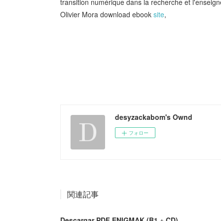
transition numérique dans la recherche et l'ense
Olivier Mora download ebook
site
,
desyzackabom's Ownd
フォロー
関連記事
Descargar PDF ENIGMAK (B1 + CD)