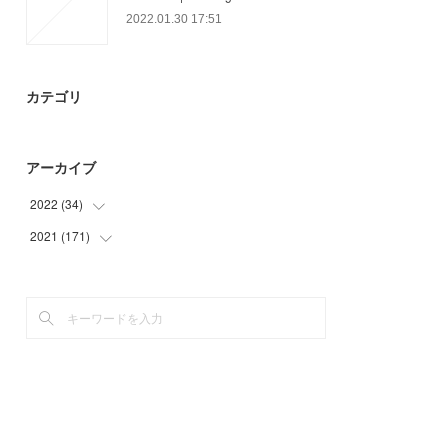
2022.01.30 17:51
カテゴリ
アーカイブ
2022
(
34
)
2021
(
171
(
34
)
)
(
21
)
(
45
)
(
50
)
(
49
)
(
6
)