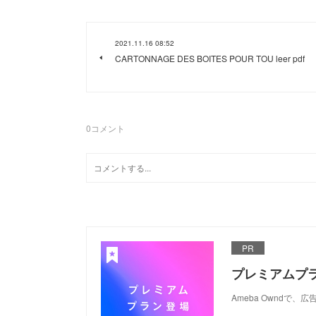
2021.11.16 08:52
CARTONNAGE DES BOITES POUR TOU leer pdf
0
コメント
PR
プレミアムプ
Ameba Ownd