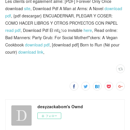
Les clients ont également aimé: [PDF] Forever Only Once
download
site
, Download Pdf A Man at Arms: A Novel
download
pdf
, {pdf descargar} ENCUADERNAR, PLEGAR Y COSER:
COMO HACER LIBROS Y OTROS PROYECTOS CON PAPEL
read pdf
, Download Pdf El niï¿½o invisible
here
, Read online:
Bad Manners: Party Grub: For Social Motherf*ckers: A Vegan
Cookbook
download pdf
, [download pdf] Born to Run (Né pour
courir)
download link
,
desyzackabom's Ownd
フォロー