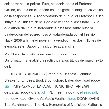
colaborar con la policía. Éste, conocido como el Profesor
Galileo, estudió en el pasado con Ishigami, el enigmático vecino
de la sospechosa. Al reencontrarlo de nuevo, el Profesor Galileo
intuye que Ishigami tiene algo que ver con el asesinato… Y lo
que aflora da un giro inolvidable a esta fascinante historia.
La devoción del sospechoso X, galardonada con el Premio
Naoki 2006 a la mejor novela, ha vendido más dos millones de
ejemplares en Japón y ha sido llevada al cine.
Maxilibros de bolsillo a un precio muy seductor.
Un formato manejable y atractivo para los títulos de mayor éxito
de B.
LIBROS RELACIONADOS: [Pdf/ePub] Restless Lightning:
Breaker of Empires, Book 2 by Richard Baker download ebook
site
, [Pdf/ePub/Mobi] LA CLAU - JUNICHIRO TANIZAKI
descargar ebook gratis
pdf
, [PDF] Yerma download
read pdf
,
{pdf download} Gwendy's Magic Feather
here
, DOWNLOADS
The Matchmakers: The New Economics of Multisided Platforms