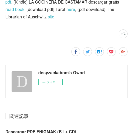
pdf
, [Kindle] LA COCINERA DE CASTAMAR descargar gratis
read book
, [download pdf] Tarot
here
, {pdf download} The
Librarian of Auschwitz
site
,
desyzackabom's Ownd
フォロー
関連記事
Descargar PDF ENIGMAK (B1 + CD)