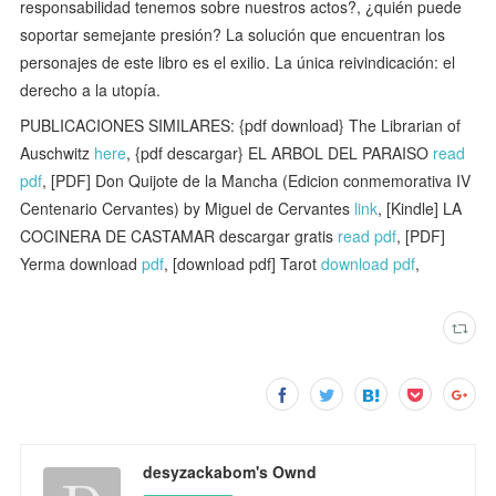
responsabilidad tenemos sobre nuestros actos?, ¿quién puede
soportar semejante presión? La solución que encuentran los
personajes de este libro es el exilio. La única reivindicación: el
derecho a la utopía.
PUBLICACIONES SIMILARES: {pdf download} The Librarian of
Auschwitz
here
, {pdf descargar} EL ARBOL DEL PARAISO
read
pdf
, [PDF] Don Quijote de la Mancha (Edicion conmemorativa IV
Centenario Cervantes) by Miguel de Cervantes
link
, [Kindle] LA
COCINERA DE CASTAMAR descargar gratis
read pdf
, [PDF]
Yerma download
pdf
, [download pdf] Tarot
download pdf
,
desyzackabom's Ownd