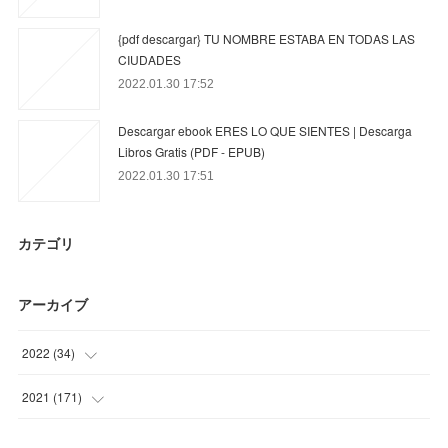
{pdf descargar} TU NOMBRE ESTABA EN TODAS LAS
CIUDADES
2022.01.30 17:52
Descargar ebook ERES LO QUE SIENTES | Descarga
Libros Gratis (PDF - EPUB)
2022.01.30 17:51
カテゴリ
アーカイブ
2022
(
34
)
(
34
)
2021
(
171
)
(
21
)